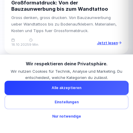
Großformatdruck: Von der
Bauzaunwerbung bis zum Wandtattoo
Gross denken, gross drucken. Von Bauzaunwerbung
ueber Wandtattoos bis zu Bodenaufklebern. Materialien,
Kosten und Tipps fuer Grossformatdruck.
Jetzt lesen
18.10.2025
9 Min.
Wir respektieren deine Privatsphäre.
Wir nutzen Cookies für Technik, Analyse und Marketing. Du
entscheidest, welche Kategorien du zulässt.
Alle akzeptieren
Wir betreuen Unternehmen in:
Offenburg
Kehl
Lahr
Baden-Baden
Freiburg
Kostenlose Anfrage?
Einstellungen
Karlsruhe
+4 weitere
Schreib uns – wir melden uns innerhalb von 24h.
🍪
Nur notwendige
Anfrage senden