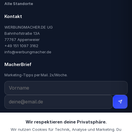
Alle Standorte
Kontakt
WERBUNGMACHER.DE UG
Bahnhofstraße 13A
77767 Appenweier
+49 151 1097 3162
info@werbungmacher.de
MacherBrief
Marketing-Tipps per Mail. 2x/Woche.
Wir respektieren deine Privatsphäre.
Wir nutzen Cookies für Technik, Analyse und Marketing. Du
Impressum
Datenschutz
KI-Einsatz
AGB
Widerrufsbelehrung
Sitemap