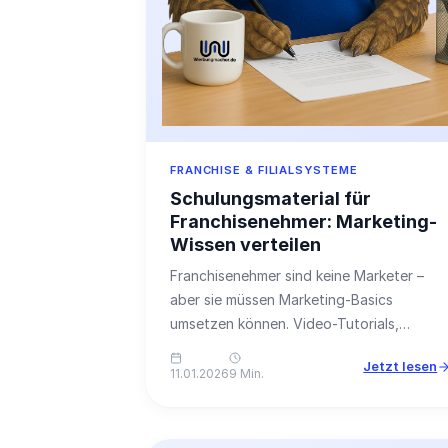
FRANCHISE & FILIALSYSTEME
Schulungsmaterial für
Franchisenehmer: Marketing-
Wissen verteilen
Franchisenehmer sind keine Marketer –
aber sie müssen Marketing-Basics
umsetzen können. Video-Tutorials,
Checklisten und der 10-Minuten-
Jetzt lesen
Marketing-Plan.
11.01.2026
9 Min.