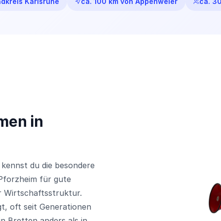
dkreis Karlsruhe
ca. 100 km von Appenweier
ca. 3
men in
 kennst du die besondere
Pforzheim für gute
r Wirtschaftsstruktur.
gt, oft seit Generationen
n Bretten anders als in