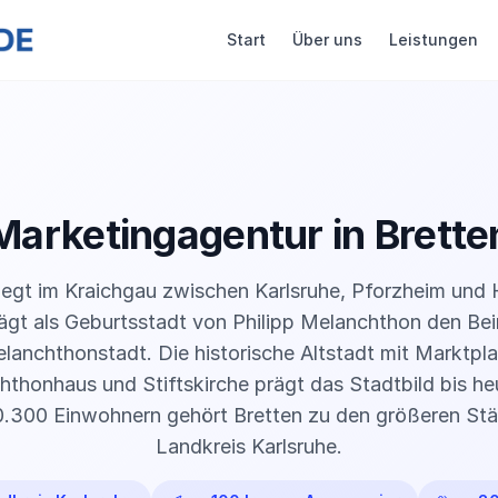
Start
Über uns
Leistungen
Marketingagentur in Brette
liegt im Kraichgau zwischen Karlsruhe, Pforzheim und 
rägt als Geburtsstadt von Philipp Melanchthon den Be
lanchthonstadt. Die historische Altstadt mit Marktpla
thonhaus und Stiftskirche prägt das Stadtbild bis he
0.300 Einwohnern gehört Bretten zu den größeren Stä
Landkreis Karlsruhe.