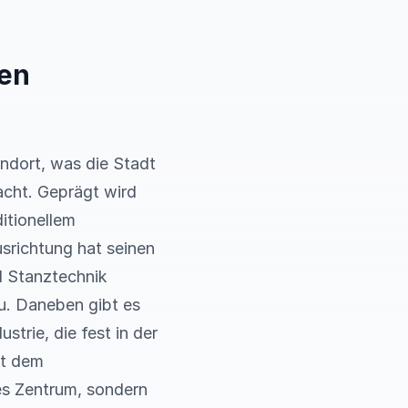
ten
andort, was die Stadt
acht. Geprägt wird
ditionellem
srichtung hat seinen
d Stanztechnik
au. Daneben gibt es
strie, die fest in der
it dem
les Zentrum, sondern