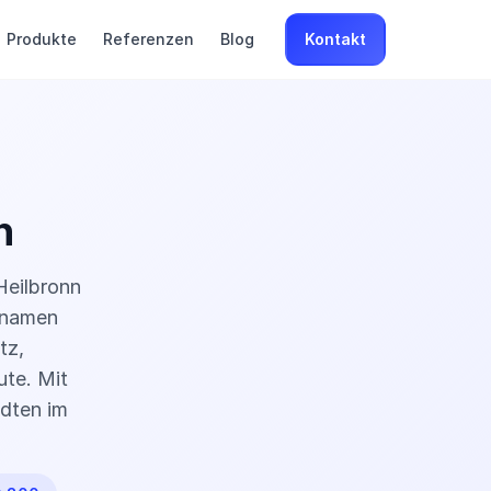
Produkte
Referenzen
Blog
Kontakt
n
Heilbronn
inamen
tz,
ute. Mit
dten im