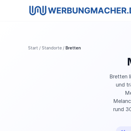
Start
Standorte
Bretten
Bretten 
und t
Me
Melanch
rund 3