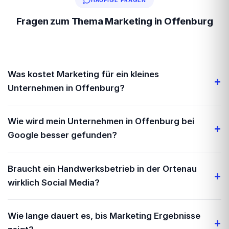
Fragen zum Thema Marketing in Offenburg
Was kostet Marketing für ein kleines
Unternehmen in Offenburg?
Ein durchdachtes Logo mit Geschäftsausstattung beginnt
Wie wird mein Unternehmen in Offenburg bei
bei wenigen hundert Euro. Eine vollständige Website mit
Google besser gefunden?
Suchmaschinenoptimierung liegt je nach Komplexität im
mittleren vierstelligen Bereich. Am besten klären wir in
Der wichtigste Schritt ist ein vollständiges Google-
einem kostenlosen Erstgespräch, was für dein
Braucht ein Handwerksbetrieb in der Ortenau
Unternehmensprofil mit korrekten Öffnungszeiten, Fotos
Unternehmen sinnvoll ist.
wirklich Social Media?
und Kategorien. Dazu kommen eine technisch saubere
Website, lokale Inhalte und der Aufbau von echten
Nicht jeder Handwerksbetrieb braucht TikTok. Aber ein
Bewertungen. Das klingt nach viel, lässt sich aber Schritt für
Wie lange dauert es, bis Marketing Ergebnisse
gepflegtes Instagram-Profil mit Projektfotos oder eine
Schritt aufbauen.