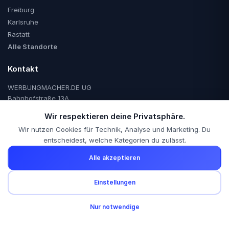
Freiburg
Karlsruhe
Rastatt
Alle Standorte
Kontakt
WERBUNGMACHER.DE UG
Bahnhofstraße 13A
77767 Appenweier
Wir respektieren deine Privatsphäre.
+49 151 1097 3162
Wir nutzen Cookies für Technik, Analyse und Marketing. Du
info@werbungmacher.de
entscheidest, welche Kategorien du zulässt.
MacherBrief
Alle akzeptieren
Marketing-Tipps per Mail. 2x/Woche.
Kostenlose Anfrage?
Einstellungen
Schreib uns – wir melden uns innerhalb von 24h.
🍪
Nur notwendige
Anfrage senden