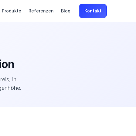
Produkte
Referenzen
Blog
Kontakt
ion
eis, in
ugenhöhe.