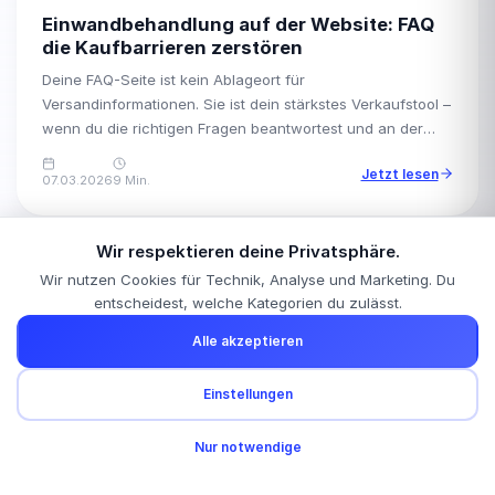
Einwandbehandlung auf der Website: FAQ
die Kaufbarrieren zerstören
Deine FAQ-Seite ist kein Ablageort für
Versandinformationen. Sie ist dein stärkstes Verkaufstool –
wenn du die richtigen Fragen beantwortest und an der
richtigen Stelle platzierst.
Jetzt lesen
07.03.2026
9 Min.
Wir respektieren deine Privatsphäre.
Wir nutzen Cookies für Technik, Analyse und Marketing. Du
entscheidest, welche Kategorien du zulässt.
Alle akzeptieren
Wir betreuen Unternehmen in:
Offenburg
Kehl
Lahr
Baden-Baden
Freiburg
Kostenlose Anfrage?
Einstellungen
Karlsruhe
+4 weitere
Schreib uns – wir melden uns innerhalb von 24h.
🍪
Nur notwendige
Anfrage senden