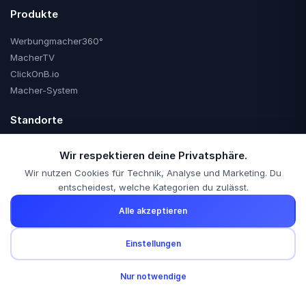
Produkte
Werbungmacher360°
MacherTV
ClickOnB.io
Macher-System
Standorte
Offenburg
Wir respektieren deine Privatsphäre.
Kehl
Wir nutzen Cookies für Technik, Analyse und Marketing. Du
Lahr
entscheidest, welche Kategorien du zulässt.
Achern
Alle akzeptieren
Oberkirch
Gengenbach
Kostenlose Anfrage?
Einstellungen
Baden-Baden
Schreib uns – wir melden uns innerhalb von 24h.
Freiburg
🍪
Nur notwendige
Karlsruhe
Anfrage senden
Rastatt