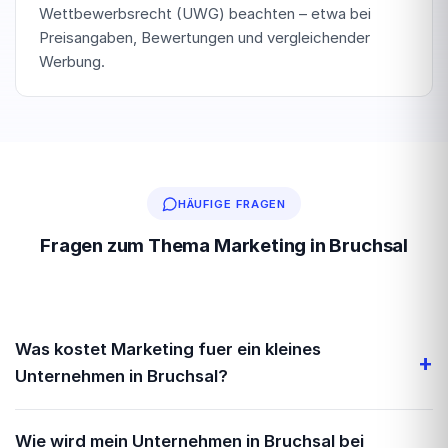
Wettbewerbsrecht (UWG) beachten – etwa bei
Preisangaben, Bewertungen und vergleichender
Werbung.
HÄUFIGE FRAGEN
Fragen zum Thema Marketing in Bruchsal
Was kostet Marketing fuer ein kleines
Unternehmen in Bruchsal?
Das hängt stark davon ab, was du brauchst – eine
Wie wird mein Unternehmen in Bruchsal bei
optimierte Google-Unternehmensseite kostet deutlich