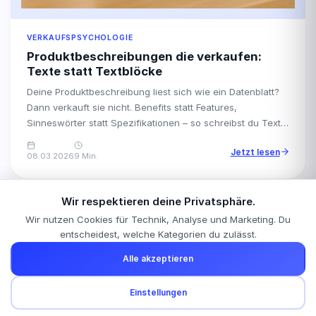
VERKAUFSPSYCHOLOGIE
Produktbeschreibungen die verkaufen:
Texte statt Textblöcke
Deine Produktbeschreibung liest sich wie ein Datenblatt?
Dann verkauft sie nicht. Benefits statt Features,
Sinneswörter statt Spezifikationen – so schreibst du Texte,
die Emotionen und Klicks auslösen.
Jetzt lesen
08.03.2026
9 Min.
Wir respektieren deine Privatsphäre.
Wir nutzen Cookies für Technik, Analyse und Marketing. Du
entscheidest, welche Kategorien du zulässt.
Alle akzeptieren
Wir betreuen Unternehmen in:
Offenburg
Kehl
Lahr
Baden-Baden
Freiburg
Kostenlose Anfrage?
Einstellungen
Karlsruhe
+4 weitere
Schreib uns – wir melden uns innerhalb von 24h.