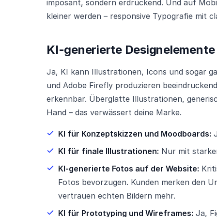
imposant, sondern erdrückend. Und auf Mobile
kleiner werden – responsive Typografie mit c
KI-generierte Designelemente 
Ja, KI kann Illustrationen, Icons und sogar 
und Adobe Firefly produzieren beeindruckende
erkennbar. Überglatte Illustrationen, generis
Hand – das verwässert deine Marke.
KI für Konzeptskizzen und Moodboards:
J
KI für finale Illustrationen:
Nur mit starke
KI-generierte Fotos auf der Website:
Krit
Fotos bevorzugen. Kunden merken den Unter
vertrauen echten Bildern mehr.
KI für Prototyping und Wireframes:
Ja, Fi